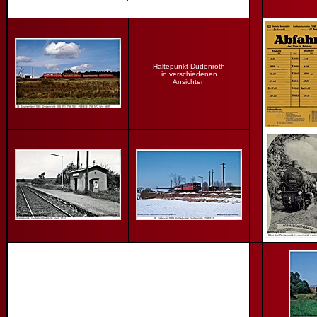
H
altepunkt Dudenroth
in verschiedenen
Ansichten